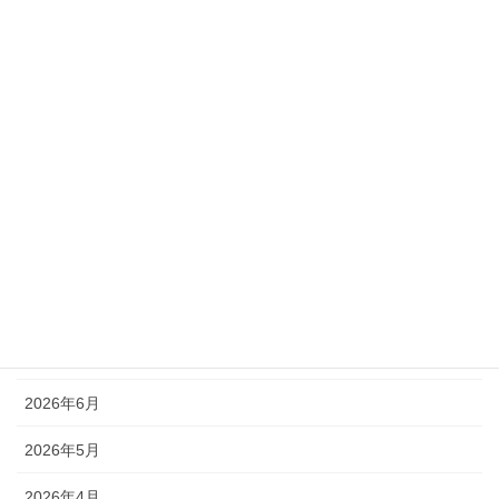
安管通信「ストップ・ザ・交通事故」№200発行
2026年3月30日
「春の全国交通安全運動」がはじまります！
2026年3月9日
カテゴリー
新着情報
アーカイブ
2026年7月
2026年6月
2026年5月
2026年4月