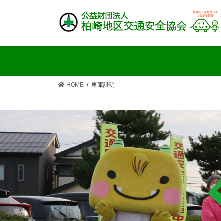
コ
ナ
ン
ビ
テ
ゲ
ン
ー
ツ
シ
へ
ョ
ス
ン
HOME
車庫証明
キ
に
ッ
移
プ
動