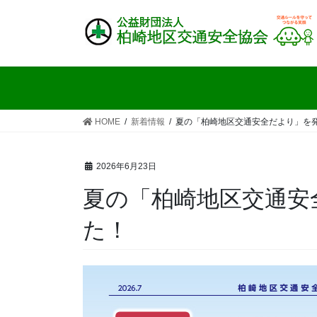
コ
ナ
ン
ビ
テ
ゲ
ン
ー
ツ
シ
へ
ョ
ス
ン
HOME
新着情報
夏の「柏崎地区交通安全だより」を
キ
に
ッ
移
プ
動
2026年6月23日
夏の「柏崎地区交通安
た！