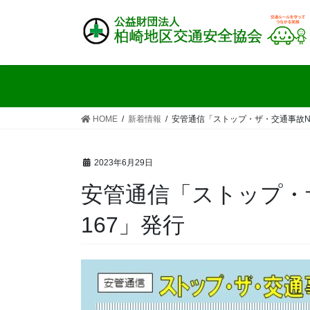
コ
ナ
ン
ビ
テ
ゲ
ン
ー
ツ
シ
へ
ョ
ス
ン
HOME
新着情報
安管通信「ストップ・ザ・交通事故No1
キ
に
ッ
移
プ
動
2023年6月29日
安管通信「ストップ・ザ
167」発行